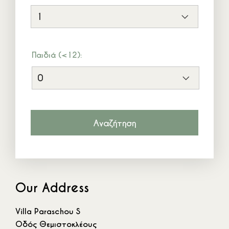
Θεμιστοκλέους 5, Νέος Μαρμαράς, Σιθωνία, Τ.Κ.
63081, Χαλκιδική, Ελλάδα
+30 6944 232 198
Παιδιά (<12):
info@villaparaschou.gr
Our Address
Villa Paraschou S
Οδός Θεμιστοκλέους