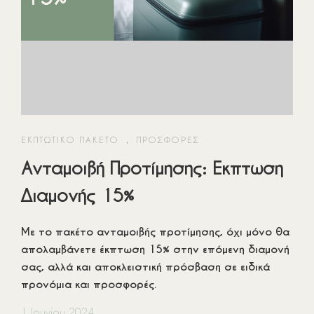
Αρχική
Το Κατάλυμα
Τα Δωμάτια
Η Τοποθεσία
ΕΚΠΤΩΤΙΚΌ ΠΑΚΈΤΟ
,
ΠΡΟΣΦΟΡΈΣ
Προσφορές
Ανταμοιβή Προτίμησης: Εκπτωση
Διαμονής 15%
Βαθμολογίες
Επικοινωνία
Με το πακέτο ανταμοιβής προτίμησης, όχι μόνο θα
απολαμβάνετε έκπτωση 15% στην επόμενη διαμονή
Συχνές Ερωτήσεις
σας, αλλά και αποκλειστική πρόσβαση σε ειδικά
Πολιτική Διαμονής
προνόμια και προσφορές.
Πολιτική Κρατήσεων
1 Ιουνίου 2024