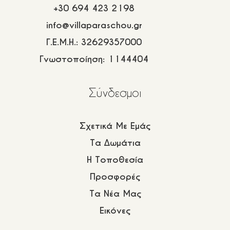
Η Τοποθεσία
+30 694 423 2198
Προσφορές
info@villaparaschou.gr
Γ.Ε.Μ.Η.: 32629357000
Βαθμολογίες
Γνωστοποίηση: 1144404
Επικοινωνία
Σύνδεσμοι
Συχνές Ερωτήσεις
Πολιτική Διαμονής
Σχετικά Με Εμάς
Πολιτική Κρατήσεων
Τα Δωμάτια
Πολιτική Απορρήτου
Η Τοποθεσία
Προσφορές
Τα Νέα Μας
Εικόνες